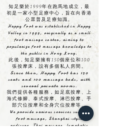
知足樂於1999年在跑馬地成立，最
初是一家小型足療中心，旨在向香港
公眾普及足療知識。
Happy Foot was established in Happy
Valley in 1999, originally as a small
foot massage center, aiming to
popularize foot massage knowledge to
the public in Hong Kong.
此後，知足樂擁有150個座位和100
張按摩床，設有多個私人房間。
Since then, Happy Foot has 150
seats and 100 massage beds, with
several private rooms.
我們提供各種服務，如足底按摩、上
海式修腳、泰式按摩、淋巴按摩、手
部穴位按摩和全身穴位按摩等。
We provide
various services such as
foot massage, Shanghai-style
pedicure, Thai massage, lymphatic
massage, hand acupoint massage, and